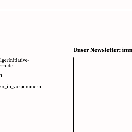
Unser Newsletter: im
ilgerinitiative-
rn.de
m
ern_in_vorpommern