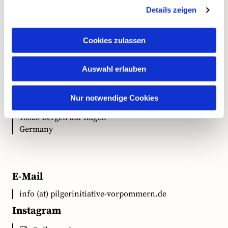
Details zeigen
Kontakt
Cookies zulassen
Anschrift
Auswahl erlauben
Ökumenische Pilgerinitiative Vorpommern e.V.
Nur notwendige Cookies
Clementstr. 1
18528 Bergen auf Rügen
Germany
E-Mail
info (at) pilgerinitiative-vorpommern.de
Instagram