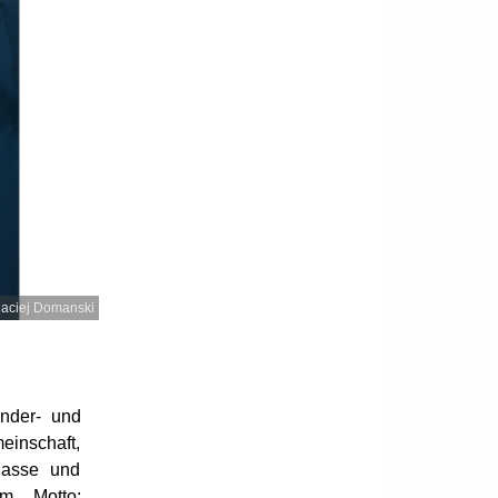
aciej Domanski
nder- und
einschaft,
lasse und
m Motto: