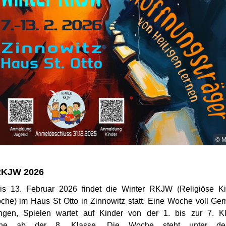
© M
RKJW 2026
is 13. Februar 2026 findet die Winter RKJW (Religiöse Ki
he) im Haus St Otto in Zinnowitz statt. Eine Woche voll Gem
ngen, Spielen wartet auf Kinder von der 1. bis zur 7. K
iche ab der 8. Klasse. Die Woche steht unter de