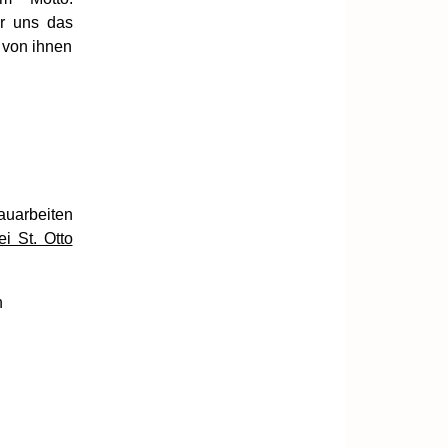
r uns das
 von ihnen
auarbeiten
i St. Otto
n