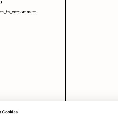
m
ern_in_vorpommern
t Cookies