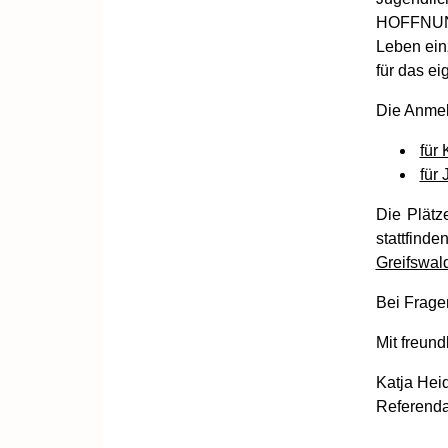
HOFFNUNG
Leben ein
für das e
Die Anmel
für 
für
Die Plätz
stattfind
Greifswal
Bei Frage
Mit freun
Katja Hei
Referendar