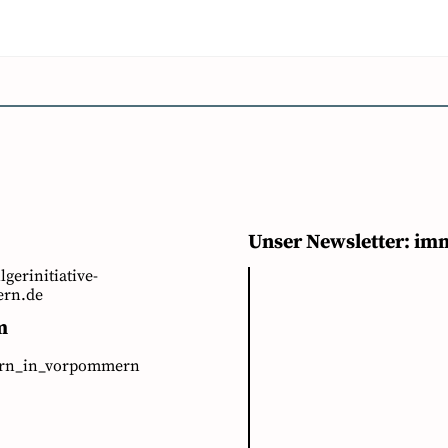
Unser Newsletter: im
ilgerinitiative-
rn.de
m
ern_in_vorpommern