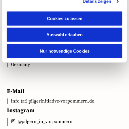
Kontakt
Details zeigen
Cookies zulassen
Anschrift
Auswahl erlauben
Ökumenische Pilgerinitiative Vorpommern e.V.
Clementstr. 1
Nur notwendige Cookies
18528 Bergen auf Rügen
Germany
E-Mail
info (at) pilgerinitiative-vorpommern.de
Instagram
@pilgern_in_vorpommern