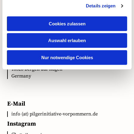
Details zeigen
Kontakt
Cookies zulassen
Anschrift
Auswahl erlauben
Ökumenische Pilgerinitiative Vorpommern e.V.
Nur notwendige Cookies
Clementstr. 1
18528 Bergen auf Rügen
Germany
E-Mail
info (at) pilgerinitiative-vorpommern.de
Instagram