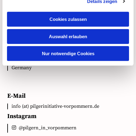
Kontakt
Details zeigen
Cookies zulassen
Anschrift
Auswahl erlauben
Ökumenische Pilgerinitiative Vorpommern e.V.
Clementstr. 1
Nur notwendige Cookies
18528 Bergen auf Rügen
Germany
E-Mail
info (at) pilgerinitiative-vorpommern.de
Instagram
@pilgern_in_vorpommern