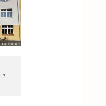
milian Hofmann
l 7,