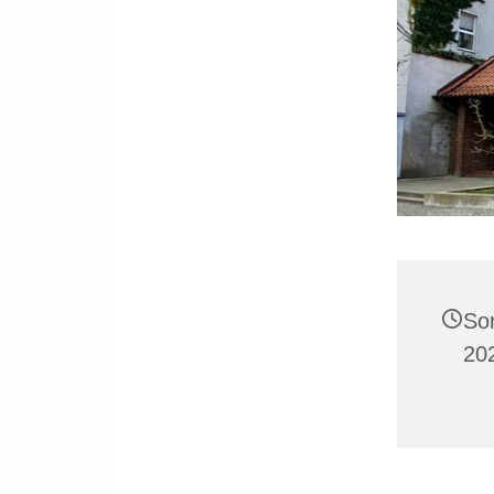
So
20