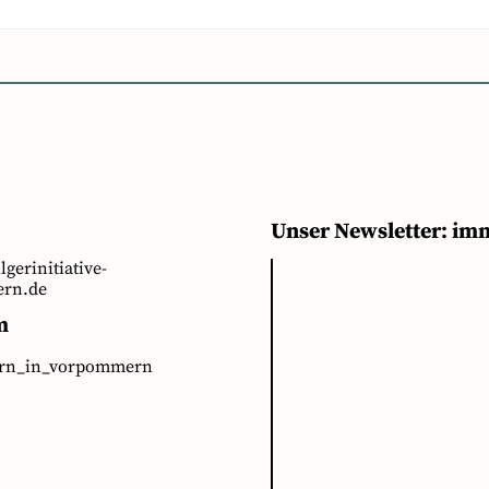
Unser Newsletter: im
ilgerinitiative-
rn.de
m
ern_in_vorpommern