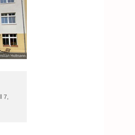
milian Hofmann
l 7,