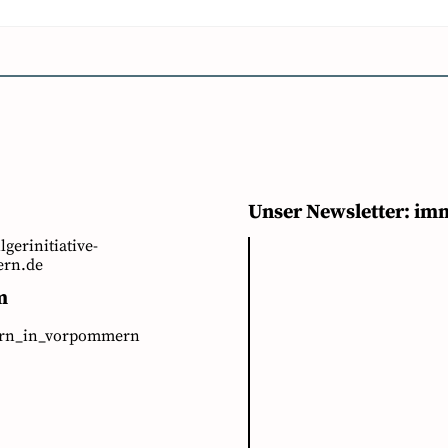
Unser Newsletter: im
ilgerinitiative-
rn.de
m
ern_in_vorpommern