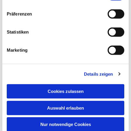
Kontakt
Präferenzen
Statistiken
Anschrift
Marketing
Ökumenische Pilgerinitiative Vorpommern e.V.
Clementstr. 1
18528 Bergen auf Rügen
Details zeigen
Germany
Cookies zulassen
E-Mail
Auswahl erlauben
info (at) pilgerinitiative-vorpommern.de
Nur notwendige Cookies
Instagram