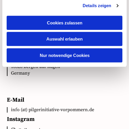
Details zeigen
Kontakt
Cookies zulassen
Anschrift
Auswahl erlauben
Ökumenische Pilgerinitiative Vorpommern e.V.
Nur notwendige Cookies
Clementstr. 1
18528 Bergen auf Rügen
Germany
E-Mail
info (at) pilgerinitiative-vorpommern.de
Instagram