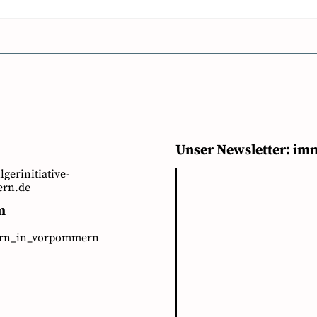
Unser Newsletter: im
ilgerinitiative-
rn.de
m
ern_in_vorpommern