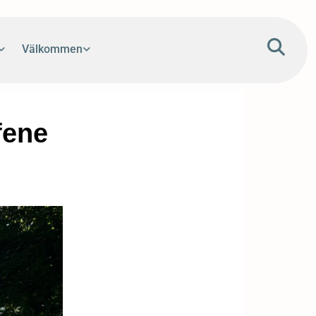
Välkommen
fene