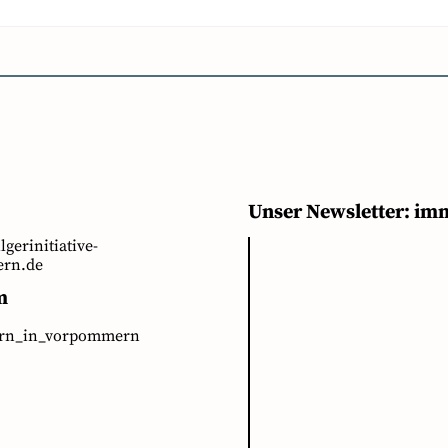
Unser Newsletter: im
ilgerinitiative-
rn.de
m
ern_in_vorpommern