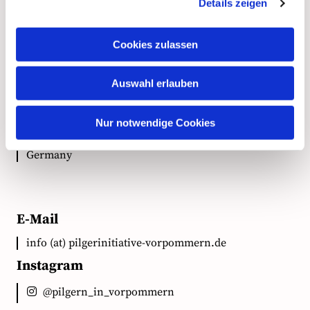
Kontakt
Details zeigen
Cookies zulassen
Anschrift
Auswahl erlauben
Ökumenische Pilgerinitiative Vorpommern e.V.
Clementstr. 1
Nur notwendige Cookies
18528 Bergen auf Rügen
Germany
E-Mail
info (at) pilgerinitiative-vorpommern.de
Instagram
@pilgern_in_vorpommern