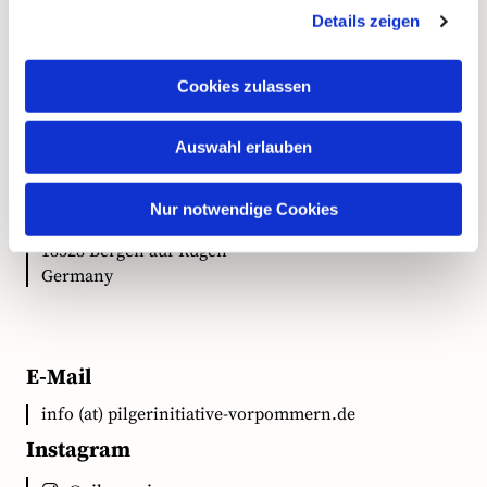
Details zeigen
Kontakt
Cookies zulassen
Anschrift
Auswahl erlauben
Ökumenische Pilgerinitiative Vorpommern e.V.
Nur notwendige Cookies
Clementstr. 1
18528 Bergen auf Rügen
Germany
E-Mail
info (at) pilgerinitiative-vorpommern.de
Instagram