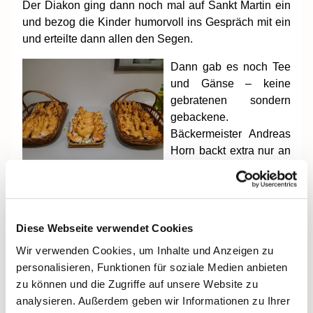
Der Diakon
ging dann noch mal auf Sankt Martin ein
und bezog die Kinder humorvoll ins Gespräch mit ein
und erteilte dann allen den Segen.
Dann gab es noch Tee
und Gänse – keine
gebratenen sondern
gebackene.
Bäckermeister Andreas
Horn backt extra nur an
diesem Tag Gänse. Am
Lagerfeuer wurden
dann über 80 Gänse verspeist.
Diese Webseite verwendet Cookies
Auch in Bergen fand zur selben Zeit eine Martinsfeier
statt. Auch hier mit den evangelischen Christen. Das
Wir verwenden Cookies, um Inhalte und Anzeigen zu
ist
gelebte Ökumene in der Diaspora. Ein Teilnehmer
personalisieren, Funktionen für soziale Medien anbieten
hat es treffend ausgedrückt: “ Hier wird nicht über
zu können und die Zugriffe auf unsere Website zu
Ökumene geredet sondern gehandelt.“
analysieren. Außerdem geben wir Informationen zu Ihrer