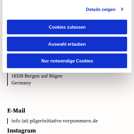
Details zeigen
Kontakt
Cookies zulassen
Auswahl erlauben
Anschrift
Ökumenische Pilgerinitiative Vorpommern e.V.
Nur notwendige Cookies
Clementstr. 1
18528 Bergen auf Rügen
Germany
E-Mail
info (at) pilgerinitiative-vorpommern.de
Instagram