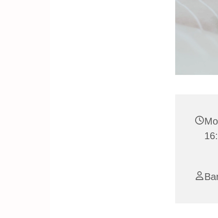
Mo
16
Ba