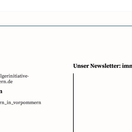
Unser Newsletter: im
ilgerinitiative-
rn.de
m
ern_in_vorpommern