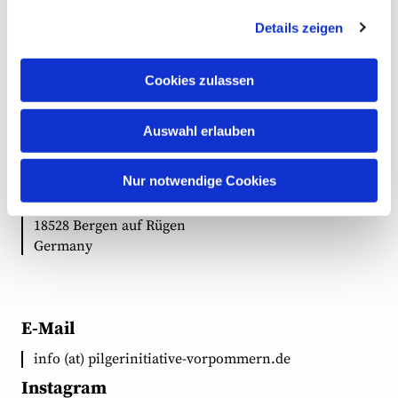
Details zeigen
Kontakt
Cookies zulassen
Auswahl erlauben
Anschrift
Ökumenische Pilgerinitiative Vorpommern e.V.
Nur notwendige Cookies
Clementstr. 1
18528 Bergen auf Rügen
Germany
E-Mail
info (at) pilgerinitiative-vorpommern.de
Instagram