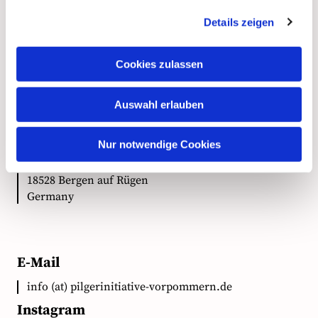
Details zeigen
Kontakt
Cookies zulassen
Auswahl erlauben
Anschrift
Ökumenische Pilgerinitiative Vorpommern e.V.
Nur notwendige Cookies
Clementstr. 1
18528 Bergen auf Rügen
Germany
E-Mail
info (at) pilgerinitiative-vorpommern.de
Instagram