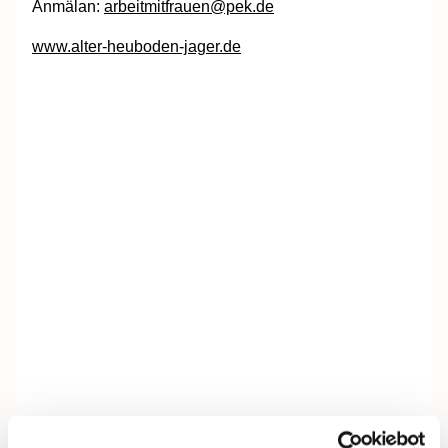
Anmälan:
arbeitmitfrauen@pek.de
www.alter-heuboden-jager.de