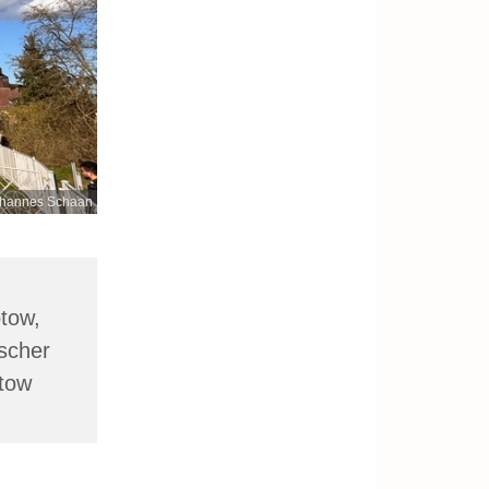
hannes Schaan
ptow,
scher
ptow