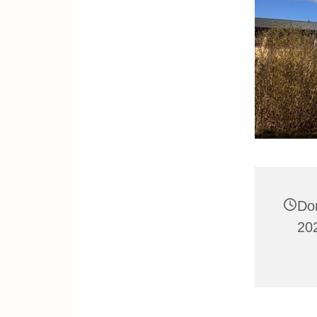
Do
202