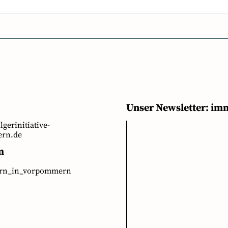
Unser Newsletter: im
ilgerinitiative-
rn.de
m
ern_in_vorpommern