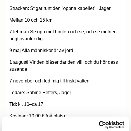
Sträckan:
Stigar runt den ”öppna kapellet” i Jager
Mellan 10 och 15 km
7 februari
Se upp mot himlen och se; och se molnen
högt ovanför dig
9 maj
Alla människor är av jord
1 augusti
Vinden blåser där den vill, och du hör dess
susande
7 november
och led mig till friskt vatten
Ledare:
Sabine Petters, Jager
Tid:
kl. 10–ca 17
Kostnad:
10,00 € (på plats)
Skriftlig anmälan per post eller e-post: