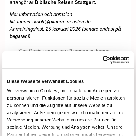
arrangör är
Biblische Reisen Stuttgart
.
Mer information och anmälan
till:
thomas.knoll@pilgern-im-osten.de
Anmälningsfrist: 25 februari 2026 (senare endast på
begäran!)
”Och Patrick begav sig till toppen av berget
Cruachan Aigli och stannade där under de
följande 40 dagarna och nätterna, och fåglarna
plågade honom och han kunde varken se himlen
eller landet. För till alla heliga män i Irland ... sade
Diese Webseite verwendet Cookies
Gud: ’Stig upp, ni heliga män, till toppen av berget,
Wir verwenden Cookies, um Inhalte und Anzeigen zu
som överstiger allt och är högre än alla berg i
personalisieren, Funktionen für soziale Medien anbieten
väster, för att välsigna människorna.’"
zu können und die Zugriffe auf unsere Website zu
analysieren. Außerdem geben wir Informationen zu Ihrer
Book of Armagh (irländsk handskrift från 800-talet)
Verwendung unserer Website an unsere Partner für
Här avses Irlands heliga berg ”Croagh Patrick”, ett
soziale Medien, Werbung und Analysen weiter. Unsere
stenigt berg längst i väster på den gröna ön, som
Partner führen diese Informationen möglicherweise mit