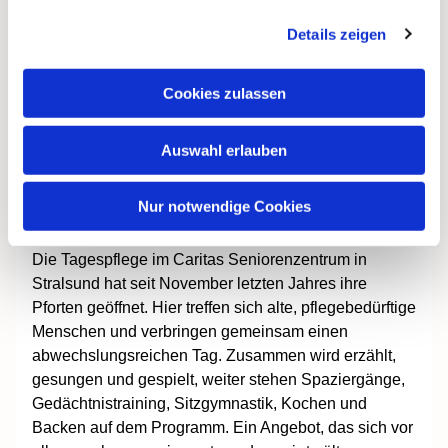
Im Januar 2018 beendete ich meine
Details zeigen
aktive Tätigkeit nach 40 Dienstjahren
in St. Josef und ging in den
Cookies zulassen
wohlverdienten Ruhestand.
Regina Siewek
Auswahl erlauben
Tagespflege im Caritas-Seniorenzentrum
Nur notwendige Cookies
Auch im Alter fit bleiben
Die Tagespflege im Caritas Seniorenzentrum in
Stralsund hat seit November letzten Jahres ihre
Pforten geöffnet. Hier treffen sich alte, pflegebedürftige
Menschen und verbringen gemeinsam einen
abwechslungsreichen Tag. Zusammen wird erzählt,
gesungen und gespielt, weiter stehen Spaziergänge,
Gedächtnistraining, Sitzgymnastik, Kochen und
Backen auf dem Programm. Ein Angebot, das sich vor