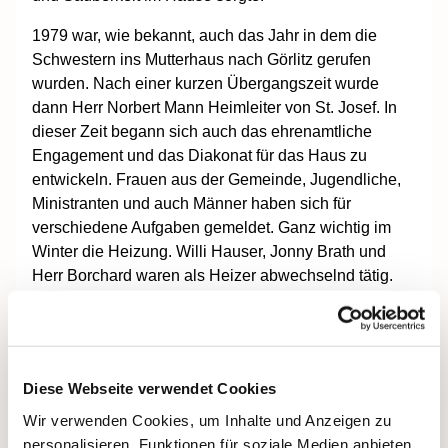
1979 war, wie bekannt, auch das Jahr in dem die
Schwestern ins Mutterhaus nach Görlitz gerufen
wurden. Nach einer kurzen Übergangszeit wurde
dann Herr Norbert Mann Heimleiter von St. Josef. In
dieser Zeit begann sich auch das ehrenamtliche
Engagement und das Diakonat für das Haus zu
entwickeln. Frauen aus der Gemeinde, Jugendliche,
Ministranten und auch Männer haben sich für
verschiedene Aufgaben gemeldet. Ganz wichtig im
Winter die Heizung. Willi Hauser, Jonny Brath und
Herr Borchard waren als Heizer abwechselnd tätig.
Zum Küchendienst an
Sonn - und Feiertagen
hatten sich Marion Keil,
Susanne Komarek und
Diese Webseite verwendet Cookies
Ilona Noll zum Dienst
Wir verwenden Cookies, um Inhalte und Anzeigen zu
eingefunden. Auch die
personalisieren, Funktionen für soziale Medien anbieten