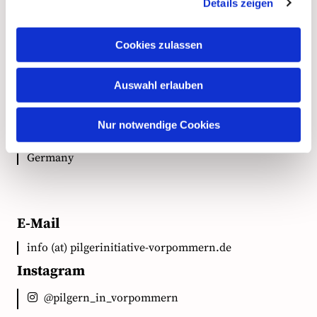
Kontakt
Details zeigen
Cookies zulassen
Anschrift
Auswahl erlauben
Ökumenische Pilgerinitiative Vorpommern e.V.
Clementstr. 1
Nur notwendige Cookies
18528 Bergen auf Rügen
Germany
E-Mail
info (at) pilgerinitiative-vorpommern.de
Instagram
@pilgern_in_vorpommern