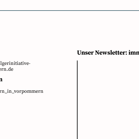
Unser Newsletter: im
ilgerinitiative-
rn.de
m
ern_in_vorpommern