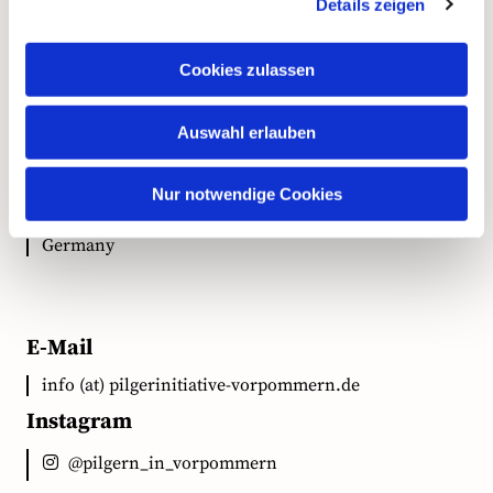
Kontakt
Details zeigen
Cookies zulassen
Anschrift
Auswahl erlauben
Ökumenische Pilgerinitiative Vorpommern e.V.
Clementstr. 1
Nur notwendige Cookies
18528 Bergen auf Rügen
Germany
E-Mail
info (at) pilgerinitiative-vorpommern.de
Instagram
@pilgern_in_vorpommern