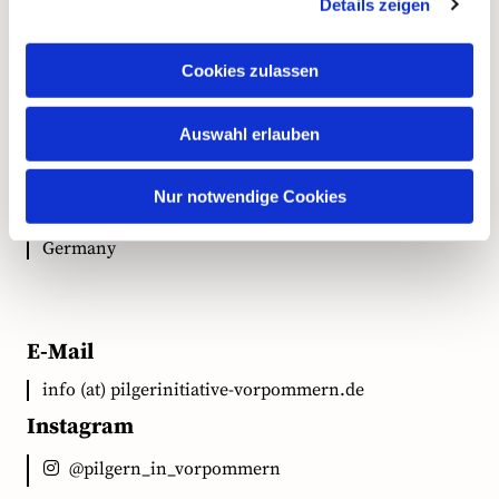
Kontakt
Details zeigen
Cookies zulassen
Anschrift
Auswahl erlauben
Ökumenische Pilgerinitiative Vorpommern e.V.
Clementstr. 1
Nur notwendige Cookies
18528 Bergen auf Rügen
Germany
E-Mail
info (at) pilgerinitiative-vorpommern.de
Instagram
@pilgern_in_vorpommern