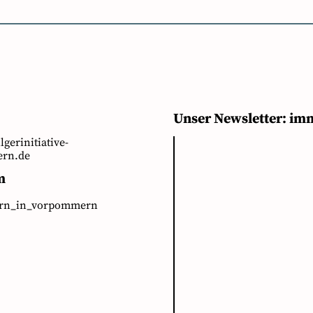
Unser Newsletter: im
ilgerinitiative-
rn.de
m
ern_in_vorpommern