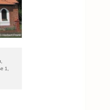
© Herbert Frank
n,
ße 1,