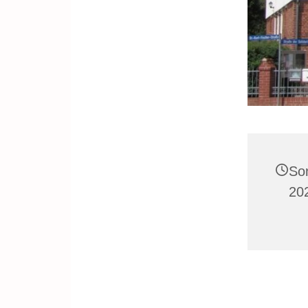
So
20