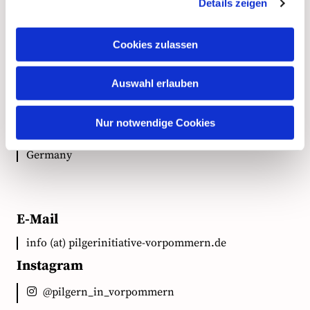
Kontakt
Details zeigen
Cookies zulassen
Anschrift
Auswahl erlauben
Ökumenische Pilgerinitiative Vorpommern e.V.
Clementstr. 1
Nur notwendige Cookies
18528 Bergen auf Rügen
Germany
E-Mail
info (at) pilgerinitiative-vorpommern.de
Instagram
@pilgern_in_vorpommern