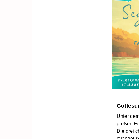
Gottesd
Unter dem
großen Fes
Die drei 
evangelis