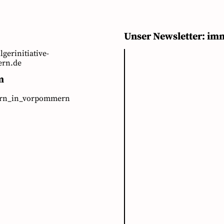
Unser Newsletter: im
ilgerinitiative-
rn.de
m
ern_in_vorpommern