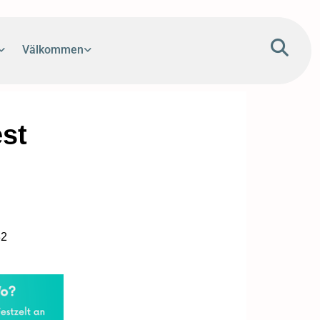
Välkommen
st
32