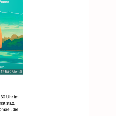
St. Bartholomäi
:30 Uhr im
t statt.
omaei, die