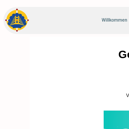
Willkommen
G
V