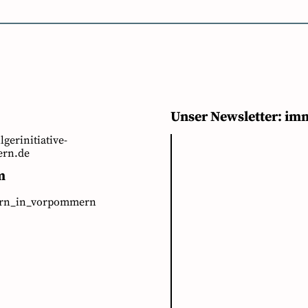
Unser Newsletter: im
ilgerinitiative-
rn.de
m
ern_in_vorpommern