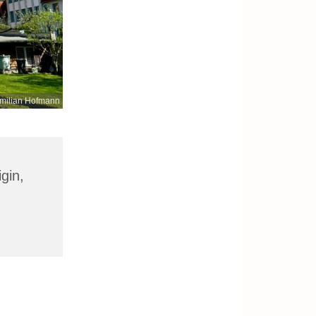
milian Hofmann
gin,