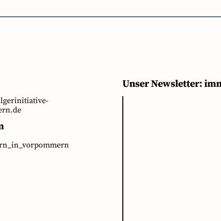
Unser Newsletter: im
ilgerinitiative-
rn.de
m
ern_in_vorpommern