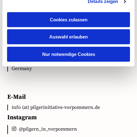
Kontakt
Details zeigen
Cookies zulassen
Anschrift
Auswahl erlauben
Ökumenische Pilgerinitiative Vorpommern e.V.
Clementstr. 1
Nur notwendige Cookies
18528 Bergen auf Rügen
Germany
E-Mail
info (at) pilgerinitiative-vorpommern.de
Instagram
@pilgern_in_vorpommern