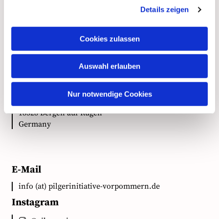
Details zeigen
Kontakt
Cookies zulassen
Anschrift
Auswahl erlauben
Ökumenische Pilgerinitiative Vorpommern e.V.
Nur notwendige Cookies
Clementstr. 1
18528 Bergen auf Rügen
Germany
E-Mail
info (at) pilgerinitiative-vorpommern.de
Instagram