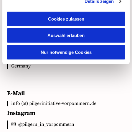
Kontakt
Details zeigen
Cookies zulassen
Anschrift
Auswahl erlauben
Ökumenische Pilgerinitiative Vorpommern e.V.
Clementstr. 1
Nur notwendige Cookies
18528 Bergen auf Rügen
Germany
E-Mail
info (at) pilgerinitiative-vorpommern.de
Instagram
@pilgern_in_vorpommern