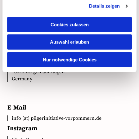
Details zeigen
Kontakt
Cookies zulassen
Anschrift
Auswahl erlauben
Ökumenische Pilgerinitiative Vorpommern e.V.
Nur notwendige Cookies
Clementstr. 1
18528 Bergen auf Rügen
Germany
E-Mail
info (at) pilgerinitiative-vorpommern.de
Instagram