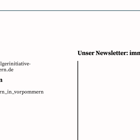
Unser Newsletter: im
ilgerinitiative-
rn.de
m
ern_in_vorpommern