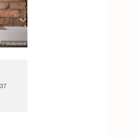
© Shutterstock
437