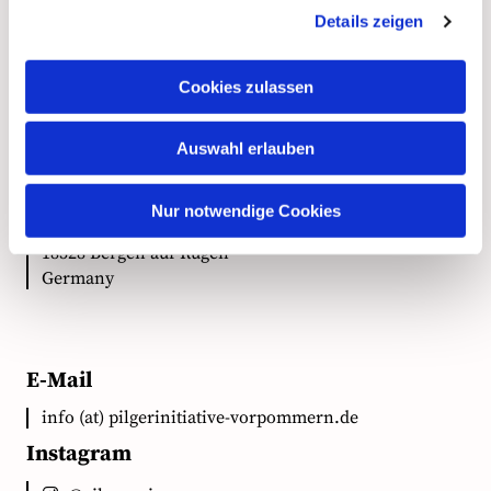
Details zeigen
Kontakt
Cookies zulassen
Anschrift
Auswahl erlauben
Ökumenische Pilgerinitiative Vorpommern e.V.
Nur notwendige Cookies
Clementstr. 1
18528 Bergen auf Rügen
Germany
E-Mail
info (at) pilgerinitiative-vorpommern.de
Instagram