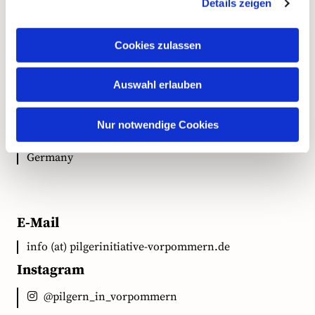
Kontakt
Details zeigen
Cookies zulassen
Anschrift
Auswahl erlauben
Ökumenische Pilgerinitiative Vorpommern e.V.
Clementstr. 1
Nur notwendige Cookies
18528 Bergen auf Rügen
Germany
E-Mail
info (at) pilgerinitiative-vorpommern.de
Instagram
@pilgern_in_vorpommern