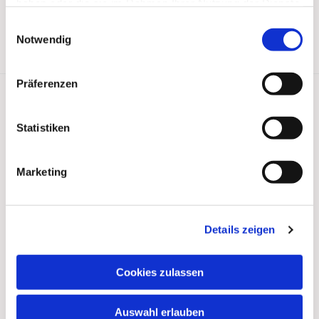
haben oder die sie im Rahmen Ihrer Nutzung der Dienste
gesammelt haben.
Einwilligungsauswahl
Notwendig
Präferenzen
Statistiken
Kontakt
Marketing
Anschrift
Details zeigen
Ökumenische Pilgerinitiative Vorpommern e.V.
Clementstr. 1
Cookies zulassen
18528 Bergen auf Rügen
Germany
Auswahl erlauben