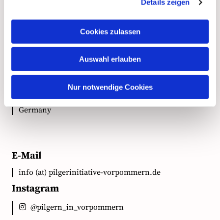
Kontakt
Details zeigen
Cookies zulassen
Anschrift
Auswahl erlauben
Ökumenische Pilgerinitiative Vorpommern e.V.
Clementstr. 1
Nur notwendige Cookies
18528 Bergen auf Rügen
Germany
E-Mail
info (at) pilgerinitiative-vorpommern.de
Instagram
@pilgern_in_vorpommern