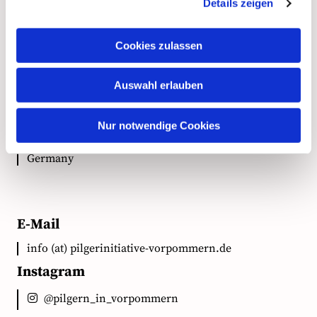
Kontakt
Details zeigen
Cookies zulassen
Anschrift
Auswahl erlauben
Ökumenische Pilgerinitiative Vorpommern e.V.
Clementstr. 1
Nur notwendige Cookies
18528 Bergen auf Rügen
Germany
E-Mail
info (at) pilgerinitiative-vorpommern.de
Instagram
@pilgern_in_vorpommern