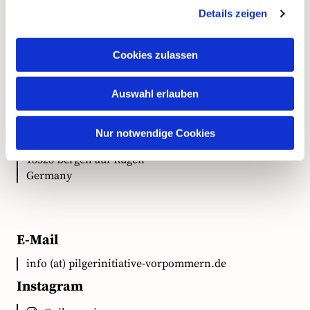
Details zeigen
Kontakt
Cookies zulassen
Anschrift
Auswahl erlauben
Ökumenische Pilgerinitiative Vorpommern e.V.
Nur notwendige Cookies
Clementstr. 1
18528 Bergen auf Rügen
Germany
E-Mail
info (at) pilgerinitiative-vorpommern.de
Instagram